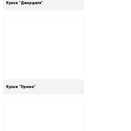
Кухня "Джорджія"
Кухня "Прима"